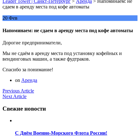
Leader Tower | Санкт-Петербург
>
Аренда
>
Напоминаем: не
сдаем в аренду места под кофе автоматы
20
Фев
Напоминаем: не сдаем в аренду места под кофе автоматы
Дорогие предприниматели,
Мы не сдаём в аренду места под установку кофейных и
вендинговых машин, а также фудтраков.
Спасибо за понимание!
on
Аренда
Навигация
Previous
Previous Article
Next
Article:
Next Article
по
Article:
записям
Свежие новости
С Днём Военно-Морского Флота России!