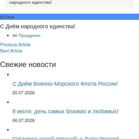
народного единства!
03
Ноя
С Днём народного единства!
on
Праздники
Навигация
Previous
Previous Article
Next
Article:
Next Article
по
Article:
Свежие новости
записям
С Днём Военно-Морского Флота России!
20.07.2026
8 июля: день самых близких и любимых!
06.07.2026
Гордимся своей страной: с Днём России!