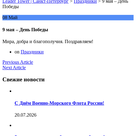
Leader Tower | Санкт-Петербург
>
Праздники
>
9 мая – День
Победы
08
Май
9 мая – День Победы
Мира, добра и благополучия. Поздравляем!
on
Праздники
Навигация
Previous
Previous Article
Next
Article:
Next Article
по
Article:
записям
Свежие новости
С Днём Военно-Морского Флота России!
20.07.2026