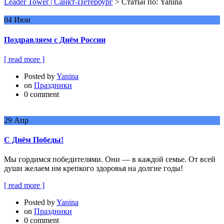
Leader Tower | Санкт-Петербург
>
Статьи по: Yanina
04
Июн
Поздравляем с Днём России
[ read more ]
Posted by
Yanina
on
Праздники
0 comment
29
Апр
С Днём Победы!
Мы гордимся победителями. Они — в каждой семье. От всей
души желаем им крепкого здоровья на долгие годы!
[ read more ]
Posted by
Yanina
on
Праздники
0 comment