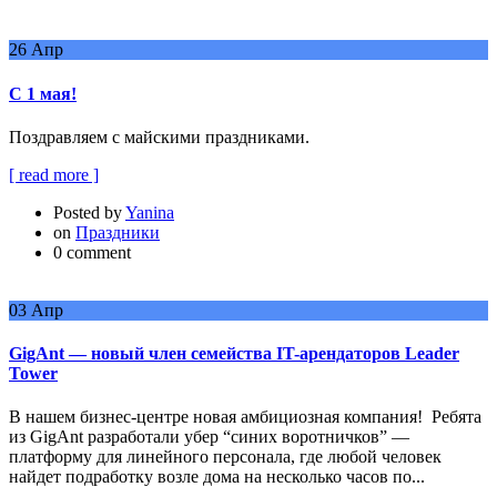
26
Апр
С 1 мая!
Поздравляем с майскими праздниками.
[ read more ]
Posted by
Yanina
on
Праздники
0 comment
03
Апр
GigAnt — новый член семейства IT-арендаторов Leader
Tower
В нашем бизнес-центре новая амбициозная компания! Ребята
из GigAnt разработали убер “синих воротничков” —
платформу для линейного персонала, где любой человек
найдет подработку возле дома на несколько часов по...