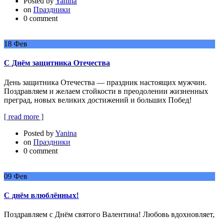
Posted by
Yanina
on
Праздники
0 comment
18
Фев
С Днём защитника Отечества
День защитника Отечества — праздник настоящих мужчин.
Поздравляем и желаем стойкости в преодолении жизненных
преград, новых великих достижений и больших Побед!
[ read more ]
Posted by
Yanina
on
Праздники
0 comment
09
Фев
С днём влюблённых!
Поздравляем с Днём святого Валентина! Любовь вдохновляет,