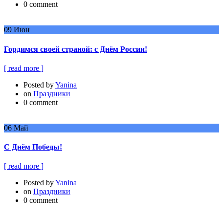
0 comment
09
Июн
Гордимся своей страной: с Днём России!
[ read more ]
Posted by
Yanina
on
Праздники
0 comment
06
Май
С Днём Победы!
[ read more ]
Posted by
Yanina
on
Праздники
0 comment