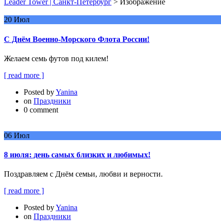
Leader Tower | Санкт-Петербург
>
Изображение
20
Июл
С Днём Военно-Морского Флота России!
Желаем семь футов под килем!
[ read more ]
Posted by
Yanina
on
Праздники
0 comment
06
Июл
8 июля: день самых близких и любимых!
Поздравляем с Днём семьи, любви и верности.
[ read more ]
Posted by
Yanina
on
Праздники