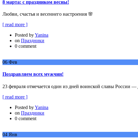
8 марта: с праздником весны!
Любви, счастья и весеннего настроения 🌸
[ read more ]
Posted by
Yanina
on
Праздники
0 comment
06
Фев
Поздравляем всех мужчин!
23 февраля отмечается один из дней воинской славы России —
[ read more ]
Posted by
Yanina
on
Праздники
0 comment
04
Янв