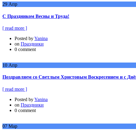
29
Апр
С Праздником Весны и Труда!
[ read more ]
Posted by
Yanina
on
Праздники
0 comment
10
Апр
Поздравляем со Светлым Христовым Воскресением и с Днё
[ read more ]
Posted by
Yanina
on
Праздники
0 comment
07
Мар