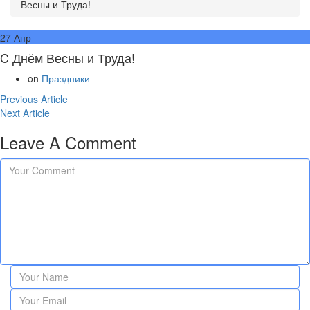
Весны и Труда!
27
Апр
C Днём Весны и Труда!
on
Праздники
Навигация
Previous
Previous Article
Next
Article:
Next Article
по
Article:
Leave A Comment
записям