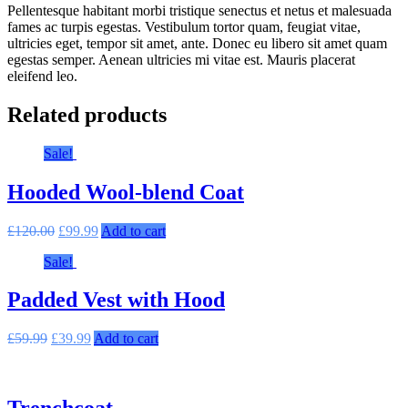
Pellentesque habitant morbi tristique senectus et netus et malesuada
fames ac turpis egestas. Vestibulum tortor quam, feugiat vitae,
ultricies eget, tempor sit amet, ante. Donec eu libero sit amet quam
egestas semper. Aenean ultricies mi vitae est. Mauris placerat
eleifend leo.
Related products
Sale!
Hooded Wool-blend Coat
£
120.00
£
99.99
Add to cart
Sale!
Padded Vest with Hood
£
59.99
£
39.99
Add to cart