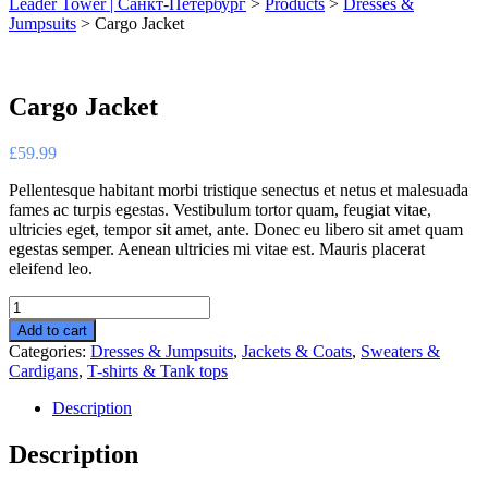
Leader Tower | Санкт-Петербург
>
Products
>
Dresses &
Jumpsuits
>
Cargo Jacket
Cargo Jacket
£
59.99
Pellentesque habitant morbi tristique senectus et netus et malesuada
fames ac turpis egestas. Vestibulum tortor quam, feugiat vitae,
ultricies eget, tempor sit amet, ante. Donec eu libero sit amet quam
egestas semper. Aenean ultricies mi vitae est. Mauris placerat
eleifend leo.
Cargo
Jacket
Add to cart
quantity
Categories:
Dresses & Jumpsuits
,
Jackets & Coats
,
Sweaters &
Cardigans
,
T-shirts & Tank tops
Description
Description