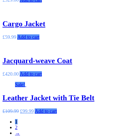
Cargo Jacket
£
59.99
Add to cart
Jacquard-weave Coat
£
420.00
Add to cart
Sale!
Leather Jacket with Tie Belt
£
109.99
£
99.99
Add to cart
1
2
→