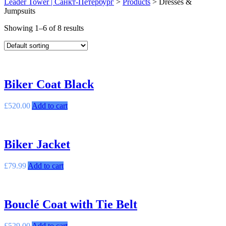
Leader Tower | Санкт-Петербург
>
Products
>
Dresses &
Jumpsuits
Showing 1–6 of 8 results
Biker Coat Black
£
520.00
Add to cart
Biker Jacket
£
79.99
Add to cart
Bouclé Coat with Tie Belt
£
529.00
Add to cart